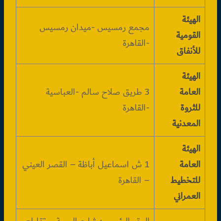
الهيئة
مجمع رمسيس -ميدان رمسيس
القومية
-القاهرة
للأنفاق
الهيئة
العامة
3 طريق صلاح سالم -العباسية
للثروة
-القاهرة
المعدنية
الهيئة
العامة
1 ش اسماعيل أباظة – القصر العيني
للتخطيط
– القاهرة
العمراني