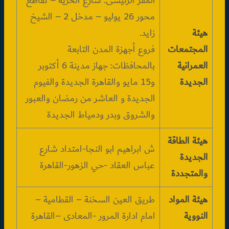
المقر الرئيسى: شارع الحرية – تقاطع
محور 26 يوليو – مدخل 2 – الشيخ
هيئة
زايد.
المجتمعات
فروع أجهزة المدن التابعة
العمرانية
بالمحافظات: جهاز مدينة 6 أكتوبر
الجديدة
و15 مايو والقاهرة الجديدة والفيوم
الجديدة و العاشر من رمضان والعبور
والشروق وبدر ودمياط الجديدة
هيئة الطاقة
ش ابراهيم ابو النجا-امتداد شارع
الجديدة
عباس العقاد -حي الزهور-القاهرة
والمتجددة
هيئة المواد
طريق العين السخنة – القطامية –
النووية
امام ادارة المرور -المعادى –القاهرة