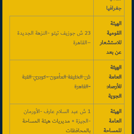
جغرافيا
الهيئة
القومية
23 ش جوزيف تيتو -النزهة الجديدة
للاستشعار
–القاهرة
عن بعد
الهيئة
العامة
ش الخليفة المأمون -كوبري القبة
للأرصاد
-القاهرة
الجوية
الهيئة
1 ش عبد السلام عارف -الأورمان
العامة
-الجيزة +
مديريات هيئة المساحة
للمساحة
بالمحافظات