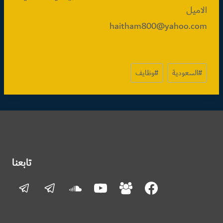
الاميل
haitham800@yahoo.com
وسوم
#
السعودية
#
وظايف
المقال:
تابعنا