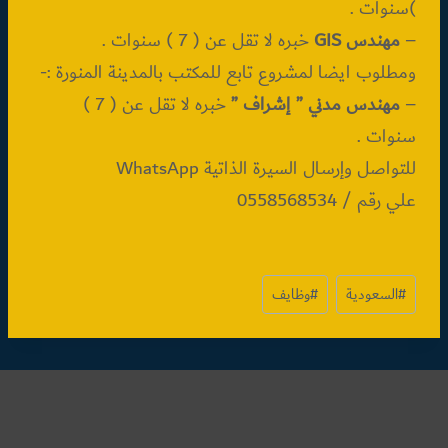
)سنوات .
–
مهندس GIS
خبره لا تقل عن ( 7 ) سنوات .
ومطلوب ايضا لمشروع تابع للمكتب بالمدينة المنورة :-
–
مهندس مدني ” إشراف ”
خبره لا تقل عن ( 7 )
سنوات .
للتواصل وإرسال السيرة الذاتية WhatsApp
علي رقم / 0558568534
وسوم
#
السعودية
#
وظايف
المقال: