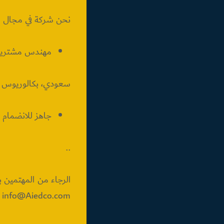
نحن شركة في مجال م
مهندس مشتريات
سعودي، بكالوريوس هن
جاهز للانضمام فو
..
الرجاء من المهتمين ب
info@Aiedco.com