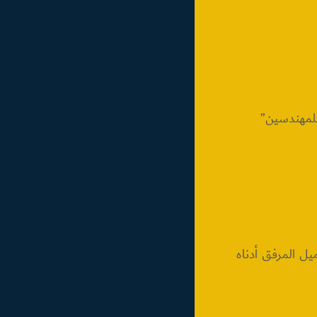
للمهندسين”
ميل المرفق أدناه