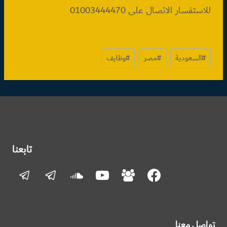
للاستفسار الاتصال على 01003444470
وسوم
#
السعودية
#
مصر
#
وظايف
المقال:
تابعنا
تواصل معنا