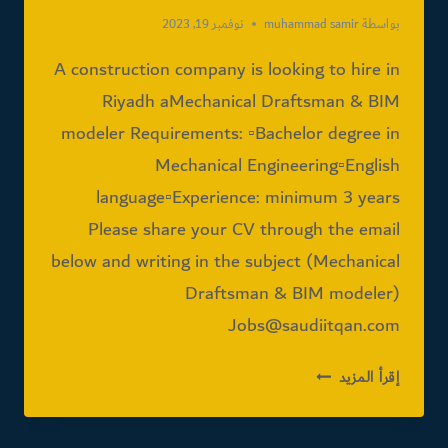
بواسطة
muhammad samir
نوفمبر 19, 2023
A construction company is looking to hire in
Riyadh aMechanical Draftsman & BIM
modeler Requirements: ▫️Bachelor degree in
Mechanical Engineering▫️English
language▫️Experience: minimum 3 years
Please share your CV through the email
below and writing in the subject (Mechanical
Draftsman & BIM modeler)
Jobs@saudiitqan.com
MECHANICAL
إقرأ المزيد
DRAFTSMAN
&
BIM