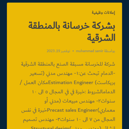
MODELER
إعلانات وظيفية
بشركة خرسانة بالمنطقة
الشرقية
بواسطة
muhammad samir
نوفمبر 19, 2023
شركة للخرسانة مسبقة الصنع بالمنطقة الشرقية
-الدمام تبحث عن:١- مهندس مدني (تسعير
بريكاست) Estimation Engineerمكان العمل /
الدمامالشروط :خبرة في في المجال ٥ الى ١٠
سنوات٢- مهندس مبيعات (مدني أو
معماري)Precast sales Engineerخبرة في نفس
المجال من ٧ الى ١٠ سنوات٣- مهندس تصميم
انشائي (مهندس مدني )Structural design