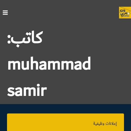
لتجاوز
لى
لمحتوى
كاتب:
muhammad
samir
إعلانات وظيفية