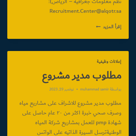
نظم معلومات جغرافيه – الرياض):
مطلوب
إقرأ المزيد
اخصائي
نظم
معلومات
بشركة
إعلانات وظيفية
القطر
مطلوب مدير مشروع
بواسطة
muhammad samir
نوفمبر 19, 2023
مطلوب مدير مشروع للاشراف على مشاريع مياه
وصرف صحي خبرة اكثر من ٢٠ عام حاصل على
شهادة pmp للعمل بمشاريع شركة المياه
الوطنيةترسل السيرة الذاتيه على الواتس