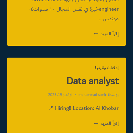
engineerخبرة في نفس المجال ١٠ سنوات٤-
مهندس…
بشركة
إقرأ المزيد
خرسانة
بالمنطقة
الشرقية
إعلانات وظيفية
Data analyst
بواسطة
muhammad samir
نوفمبر 19, 2023
Hiring!! Location: Al Khobar 📍
DATA
إقرأ المزيد
ANALYST