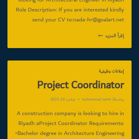
Role Description: If you are interested kindly
send your CV to:nada-hr@goalart.net
LOOKING
إقرأ المزيد
FOR
ARCHITECTURAL
ENGINEER
IN
إعلانات وظيفية
RIYADH
Project Coordinator
بواسطة
muhammad samir
نوفمبر 19, 2023
A construction company is looking to hire in
Riyadh aProject Coordinator Requirements:
▫️Bachelor degree in Architecture Engineering