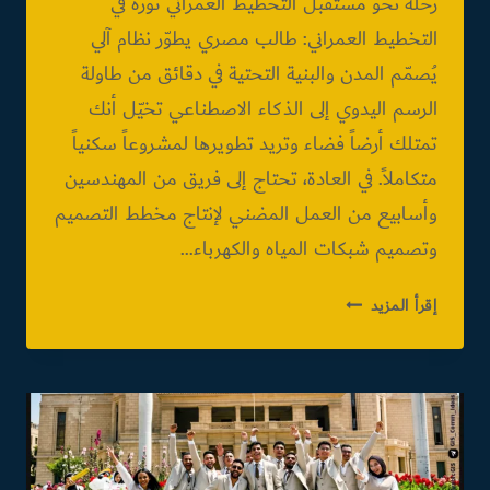
رحلة نحو مستقبل التخطيط العمراني ثورة في
التخطيط العمراني: طالب مصري يطوّر نظام آلي
يُصمّم المدن والبنية التحتية في دقائق من طاولة
الرسم اليدوي إلى الذكاء الاصطناعي تخيّل أنك
تمتلك أرضاً فضاء وتريد تطويرها لمشروعاً سكنياً
متكاملاً. في العادة، تحتاج إلى فريق من المهندسين
وأسابيع من العمل المضني لإنتاج مخطط التصميم
وتصميم شبكات المياه والكهرباء…
آلية
إقرأ المزيد
التصميم
العمراني
وشبكات
المياه
والكهرباء
باستخدام