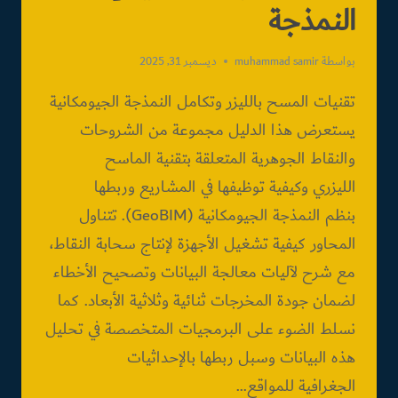
النمذجة
بواسطة
muhammad samir
ديسمبر 31, 2025
تقنيات المسح بالليزر وتكامل النمذجة الجيومكانية
يستعرض هذا الدليل مجموعة من الشروحات
والنقاط الجوهرية المتعلقة بتقنية الماسح
الليزري وكيفية توظيفها في المشاريع وربطها
بنظم النمذجة الجيومكانية (GeoBIM). تتناول
المحاور كيفية تشغيل الأجهزة لإنتاج سحابة النقاط،
مع شرح لآليات معالجة البيانات وتصحيح الأخطاء
لضمان جودة المخرجات ثنائية وثلاثية الأبعاد. كما
نسلط الضوء على البرمجيات المتخصصة في تحليل
هذه البيانات وسبل ربطها بالإحداثيات
الجغرافية للمواقع…