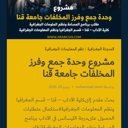
المدونة الجغرافية
|
نظم المعلومات الجغرافية
مشروع وحدة جمع وفرز
المخلفات جامعة قنا
بواسطة
muhammad samir
يونيو 20, 2026
بحث مقدم إلىكلية الآداب – قنا – قسم الجغرافيا
ونظم المعلومات الجغرافيةلاستكمال متطلبات
الحصول علىدرجة الليسانس في الآداب برنامج
المساحة ونظم المعلومات الجغرافية(نظام