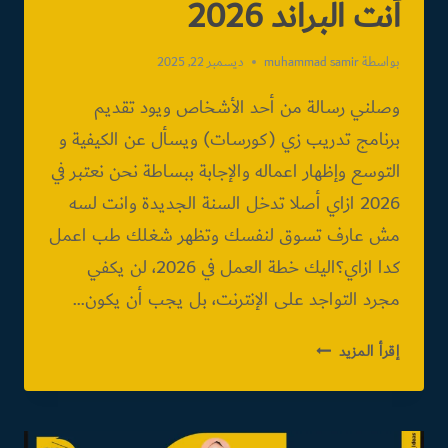
أنت البراند 2026
بواسطة
muhammad samir
ديسمبر 22, 2025
وصلني رسالة من أحد الأشخاص ويود تقديم
برنامج تدريب زي (كورسات) ويسأل عن الكيفية و
التوسع وإظهار اعماله والإجابة ببساطة نحن نعتبر في
2026 ازاي أصلا تدخل السنة الجديدة وانت لسه
مش عارف تسوق لنفسك وتظهر شغلك طب اعمل
كدا ازاي؟اليك خطة العمل في 2026، لن يكفي
مجرد التواجد على الإنترنت، بل يجب أن يكون…
أنت
إقرأ المزيد
البراند
2026