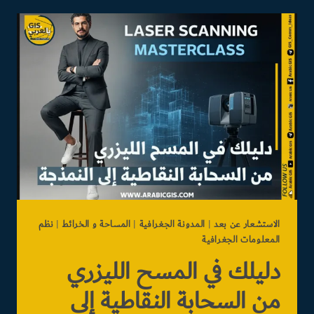
الدليل
الشامل
لخرائط
الدرون
والهندسة
الرقمية
الاستشعار عن بعد
|
المدونة الجغرافية
|
المساحة و الخرائط
|
نظم
المعلومات الجغرافية
دليلك في المسح الليزري
من السحابة النقاطية إلى