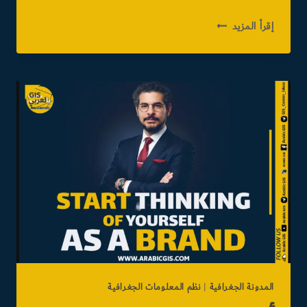
دليلك
إقرأ المزيد
في
المسح
الليزري
من
السحابة
النقاطية
إلى
النمذجة
المدونة الجغرافية
|
نظم المعلومات الجغرافية