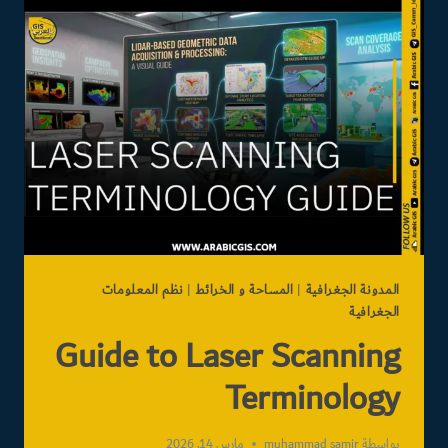
المساعد
الذكي:
مشروع
تخرج
«جيوماتكس
القاهرة»2026
المدونة الجغرافية
|
المساحة و الخرائط
|
نظم المعلومات
الجغرافية
Guide to Laser Scanning
Terminology
بواسطة
muhammad samir
مارس 14, 2026