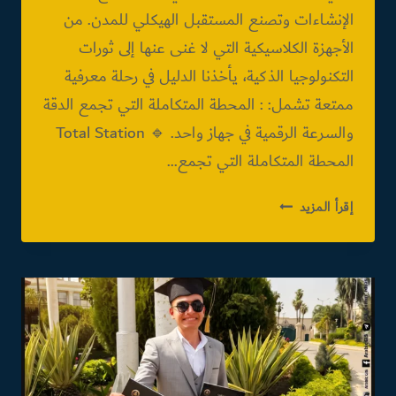
الإنشاءات وتصنع المستقبل الهيكلي للمدن. من
الأجهزة الكلاسيكية التي لا غنى عنها إلى ثورات
التكنولوجيا الذكية، يأخذنا الدليل في رحلة معرفية
ممتعة تشمل: : المحطة المتكاملة التي تجمع الدقة
والسرعة الرقمية في جهاز واحد. 🔹 Total Station
المحطة المتكاملة التي تجمع…
دليل
إقرأ المزيد
المعدات
المساحية
و
أجهزة
القياس