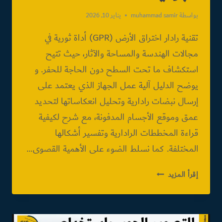
بواسطة
muhammad samir
يناير 10, 2026
تقنية رادار اختراق الأرض (GPR) أداة ثورية في
مجالات الهندسة والمساحة والآثار، حيث تتيح
استكشاف ما تحت السطح دون الحاجة للحفر. و
يوضح الدليل آلية عمل الجهاز الذي يعتمد على
إرسال نبضات رادارية وتحليل انعكاساتها لتحديد
عمق وموقع الأجسام المدفونة، مع شرح لكيفية
قراءة المخططات الرادارية وتفسير أشكالها
المختلفة. كما نسلط الضوء على الأهمية القصوى…
رادار
إقرأ المزيد
اختراق
الأرض:
دليل
المسح