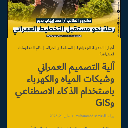
أخبار
|
المدونة الجغرافية
|
المساحة و الخرائط
|
نظم المعلومات
الجغرافية
آلية التصميم العمراني
وشبكات المياه والكهرباء
باستخدام الذكاء الاصطناعي
وGIS
بواسطة
muhammad samir
مايو 21, 2026