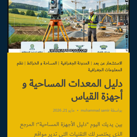
الاستشعار عن بعد
|
المدونة الجغرافية
|
المساحة و الخرائط
|
نظم
المعلومات الجغرافية
دليل المعدات المساحية و
أجهزة القياس
بواسطة
muhammad samir
مايو 21, 2026
بين يديك اليوم “دليل الأجهزة المساحية“؛ المرجع
الذي يختصر لك التقنيات التي تدير مواقع