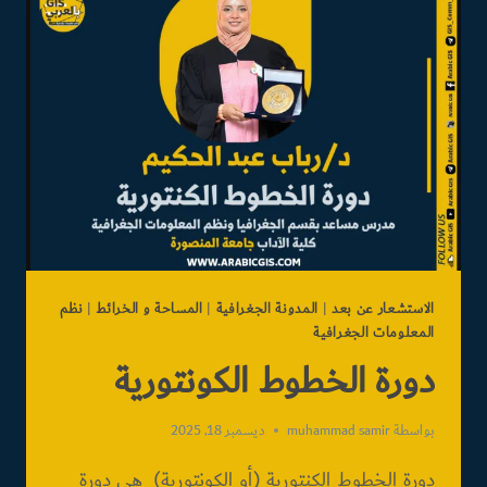
لخرائط
الدرون
والهندسة
الرقمية
الاستشعار عن بعد
|
المدونة الجغرافية
|
المساحة و الخرائط
|
نظم
المعلومات الجغرافية
دورة الخطوط الكونتورية
بواسطة
muhammad samir
ديسمبر 18, 2025
دورة الخطوط الكنتورية (أو الكونتورية) هي دورة