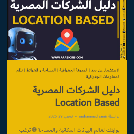
الاستشعار عن بعد
|
المدونة الجغرافية
|
المساحة و الخرائط
|
نظم
المعلومات الجغرافية
دليل الشركات المصرية
Location Based
بواسطة
muhammad samir
نوفمبر 29, 2025
بوابتك لعالم البيانات المكانية والمساحة 🌐 ترغب