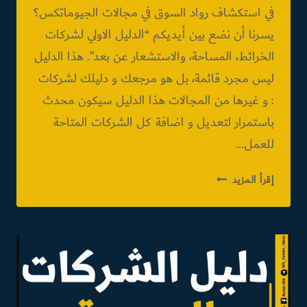
في استكشاف رواد السوق في مجالات الجيوماتكس؟
يسرنا أن نضع بين أيديكم “الدليل الاولي لشركات
الخرائط، المساحة، والاستشعار عن بعد”. هذا الدليل
ليس مجرد قائمة، بل هو مرجعك و دليلك لشركات
: و غيرها من المجالات هذا الدليل سيكون محدث
باستمرار لتعديل و اضافة كل الشركات المتاحة
للعمل…
دليل
إقرأ المزيد
الشركات
المصرية
LOCATION
BASED