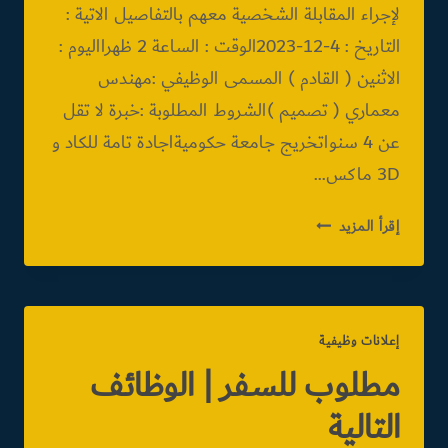
لإجراء المقابلة الشخصية معهم بالتفاصيل الاتية :
التاريخ : 4-12-2023الوقت : الساعة 2 ظهرااليوم :
الاثنين ( القادم ) المسمى الوظيفي :مهندس
معماري ( تصميم )الشروط المطلوبة :خبرة لا تقل
عن 4 سنواتخريج جامعة حكوميةاجادة تامة للكاد و
3D ماكس…
مطلوب
إقرأ المزيد
للسفر
|
معماري
&
إعلانات وظيفية
مساح
مطلوب للسفر | الوظائف
التالية