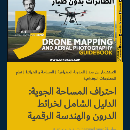
مشروع
تخرج
«جيوماتكس
القاهرة»2026
الاستشعار عن بعد
|
المدونة الجغرافية
|
المساحة و الخرائط
|
نظم
المعلومات الجغرافية
احتراف المساحة الجوية:
الدليل الشامل لخرائط
الدرون والهندسة الرقمية
بواسطة
muhammad samir
يناير 7, 2026