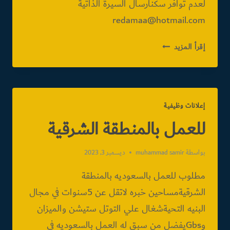
لعدم توافر سكنارسال السيرة الذاتية
redamaa@hotmail.com
مطلوب
إقرأ المزيد
مساحين
للعمل
بالقاهرة
إعلانات وظيفية
للعمل بالمنطقة الشرقية
بواسطة
muhammad samir
ديسمبر 3, 2023
مطلوب للعمل بالسعوديه بالمنطقة
الشرقيةمساحين خبره لاتقل عن 5سنوات في مجال
البنيه التحيةشغال علي التوتل ستيشن والميزان
وGbsيفضل من سبق له العمل بالسعوديه في