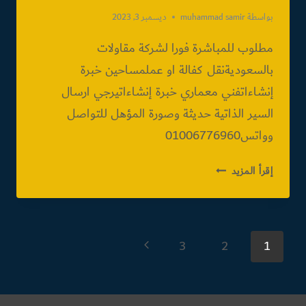
بواسطة
muhammad samir
ديسمبر 3, 2023
مطلوب للمباشرة فورا لشركة مقاولات
بالسعوديةنقل كفالة او عملمساحين خبرة
إنشاءاتفني معماري خبرة إنشاءاتيرجي ارسال
السير الذاتية حديثة وصورة المؤهل للتواصل
وواتس01006776960
مطلوب
إقرأ المزيد
للسفر
|
الوظائف
تنقل
التالية
الصفحة
3
2
1
التالية