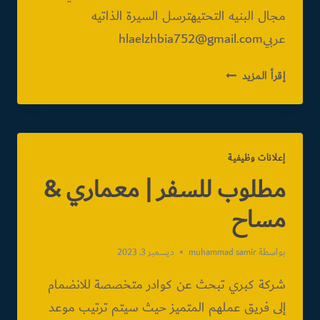
مجال البنيه التحتيهترسل السيرة الذاتيه
عربيhlaelzhbia752@gmail.com
للعمل
إقرأ المزيد
بالمنطقة
الشرقية
إعلانات وظيفية
مطلوب للسفر | معماري &
مساح
بواسطة
muhammad samir
ديسمبر 3, 2023
شركة كبري تبحث عن كوادر متخصصة للانضمام
إلى فريق عملهم المتميز حيث سيتم ترتيب موعد